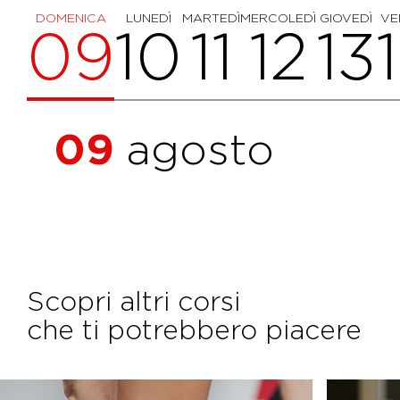
DOMENICA
LUNEDÌ
MARTEDÌ
MERCOLEDÌ
GIOVEDÌ
VE
09
10
11
12
13
09
agosto
Scopri altri corsi
che ti potrebbero piacere