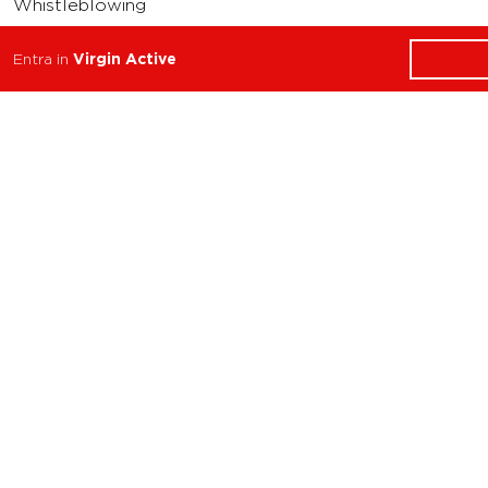
Whistleblowing
Condizioni Generali di
Entra in
Virgin Active
Abbonamento
Concorso
SEGUICI SU
© Copyright 2024 Virgin Active. All rights reserved. Powered by
Gamma
Studio
and
Mindgear
Virgin Active Italia Spa
Corso Como 15, 20154 Milano (MI) - Italia Iscritta al
Registro delle Imprese di Milano REA n. 1690341 - P.IVA 03641880962 Società
a socio unico - soggetta a direzione e coordinamento di Virgin Active
International Ltd