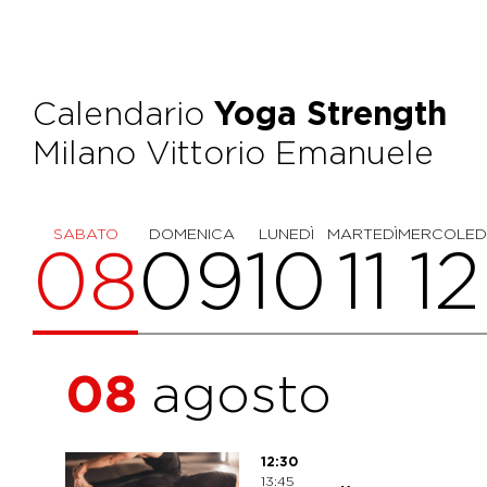
Calendario
Yoga Strength
Milano Vittorio Emanuele
SABATO
DOMENICA
LUNEDÌ
MARTEDÌ
MERCOLED
08
09
10
11
12
08
agosto
12:30
13:45