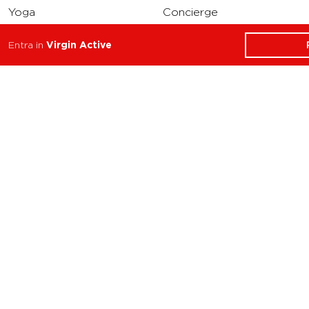
Yoga
Concierge
Running
Entra in
Virgin Active
Solarium
INFO
DOWNLOAD
Carriere
Assistenza
Reclami
Privacy Policy
Cookie Policy
Termini e Condizioni
dell’App Virgin Active
Italia