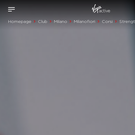
Homepage
Club
Milano
Milanofiori
Corsi
Streng