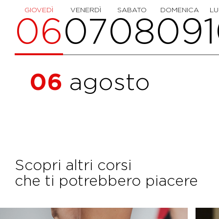
GIOVEDÌ
VENERDÌ
SABATO
DOMENICA
LU
06
07
08
09
06
agosto
Scopri altri corsi
che ti potrebbero piacere