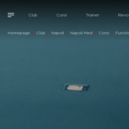
Club
Corsi
Trainer
Revol
Homepage
Club
Napoli
Napoli Med
Corsi
Functi