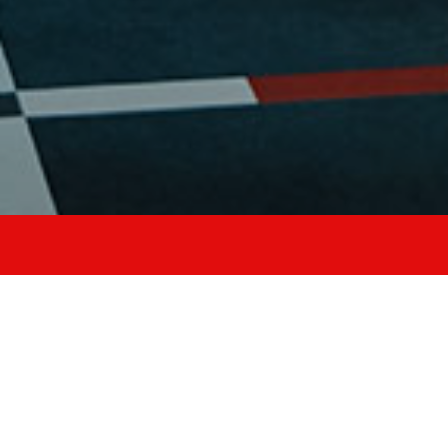
allena stabilità
equilibrio