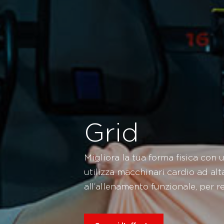
Grid
Migliora la tua forma fisica con 
utilizza macchinari cardio ad alt
all’allenamento funzionale, per r