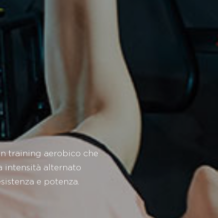
un training aerobico che
a intensità alternato
esistenza e potenza.