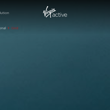
ution
onal
Grid