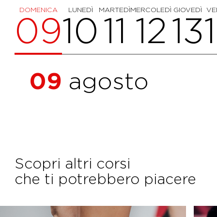
DOMENICA
LUNEDÌ
MARTEDÌ
MERCOLEDÌ
GIOVEDÌ
VE
09
10
11
12
13
09
agosto
Scopri altri corsi
che ti potrebbero piacere