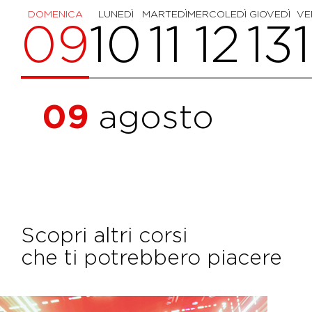
DOMENICA
LUNEDÌ
MARTEDÌ
MERCOLEDÌ
GIOVEDÌ
VE
09
10
11
12
13
09
agosto
Scopri altri corsi
che ti potrebbero piacere