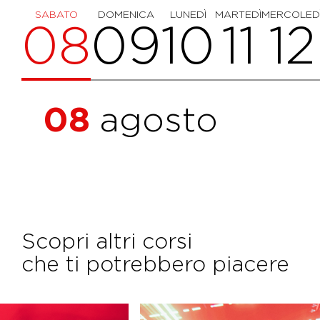
SABATO
DOMENICA
LUNEDÌ
MARTEDÌ
MERCOLED
08
09
10
11
12
08
agosto
Scopri altri corsi
che ti potrebbero piacere