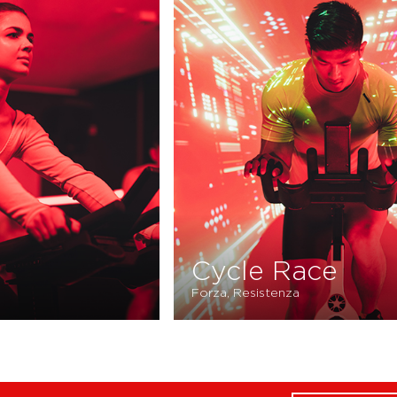
Cycle Burn
C
Resistenza, Forza
For