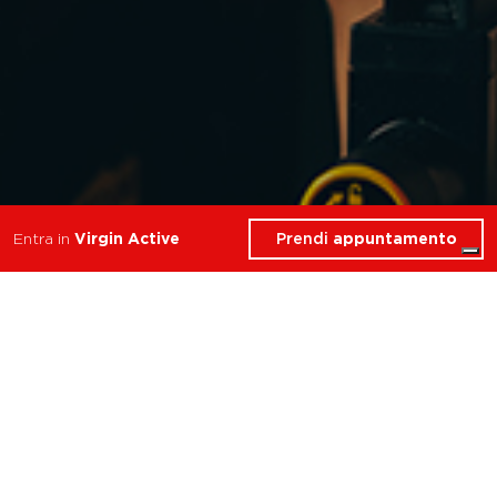
Prendi
appuntamento
Entra in
Virgin Active
3 Corsi