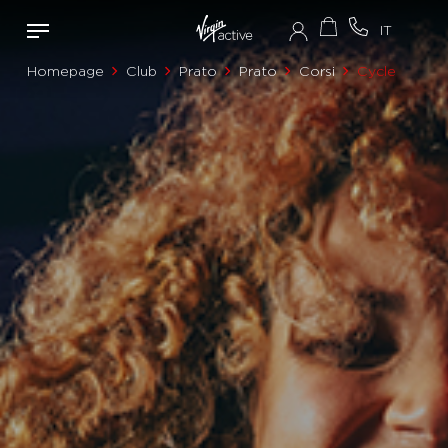
Homepage
Club
Prato
Prato
Corsi
Cycle