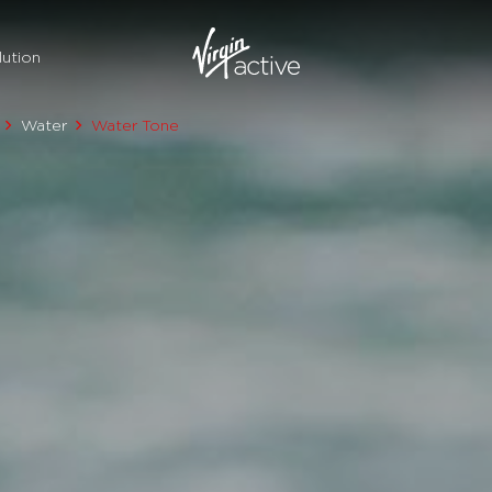
ution
Water
Water Tone