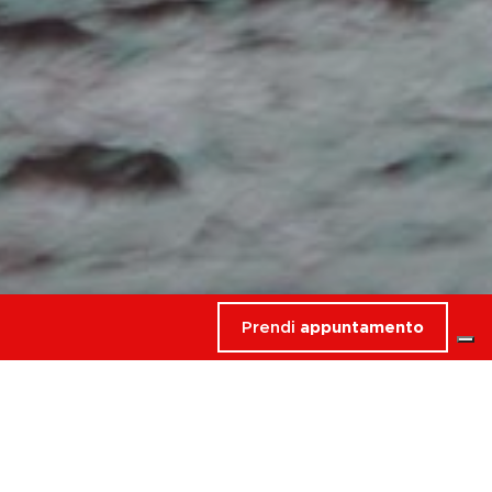
Prendi
appuntamento
rdati