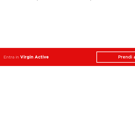
Prendi
Entra in
Virgin Active
ATTIVITÀ
CHI SIAMO
Balance
Club
Cycle
Corsi
Dance
Trainer