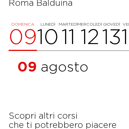
Roma Balduina
DOMENICA
LUNEDÌ
MARTEDÌ
MERCOLEDÌ
GIOVEDÌ
VE
09
10
11
12
13
09
agosto
Scopri altri corsi
che ti potrebbero piacere