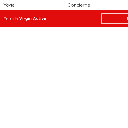
Yoga
Concierge
Running
Entra in
Virgin Active
Solarium
INFO
DOWNLOAD
Carriere
Assistenza
Reclami
Privacy Policy
Cookie Policy
Termini e Condizioni
dell’App Virgin Active
Italia