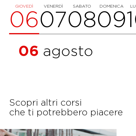
GIOVEDÌ
VENERDÌ
SABATO
DOMENICA
LU
06
07
08
09
06
agosto
Scopri altri corsi
che ti potrebbero piacere