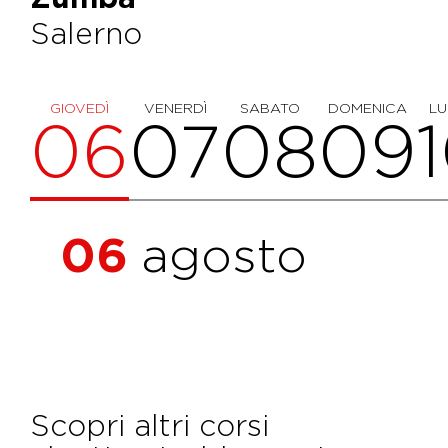
Salerno
GIOVEDÌ
VENERDÌ
SABATO
DOMENICA
LU
06
07
08
09
06
agosto
Scopri altri corsi