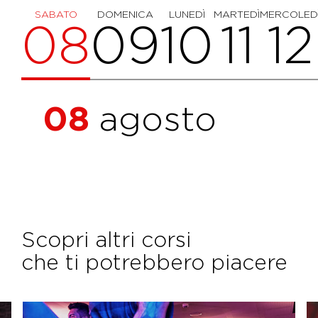
SABATO
DOMENICA
LUNEDÌ
MARTEDÌ
MERCOLED
08
09
10
11
12
08
agosto
Scopri altri corsi
che ti potrebbero piacere