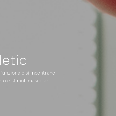
letic
 funzionale si incontrano
to e stimoli muscolari