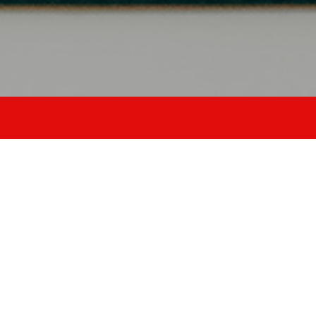
allena stabilità
equilibrio