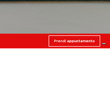
Prendi
appuntamento
rdati