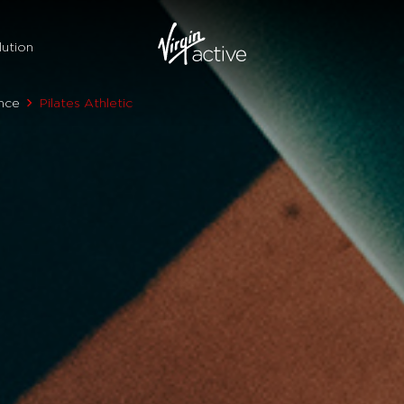
ution
nce
Pilates Athletic