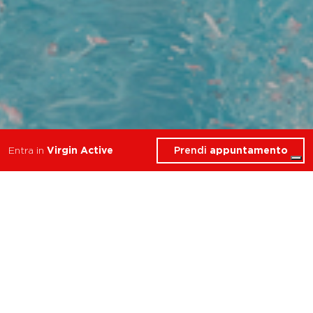
Prendi
appuntamento
Entra in
Virgin Active
4 Corsi