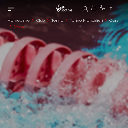
Homepage
Club
Torino
Torino Moncalieri
Corsi
Water