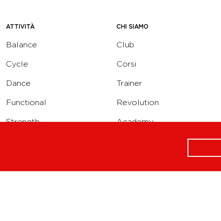
ATTIVITÀ
CHI SIAMO
Balance
Club
Cycle
Corsi
Dance
Trainer
Functional
Revolution
Strength
Academy
Water
Corporate
Yoga
Concierge
Running
Solarium