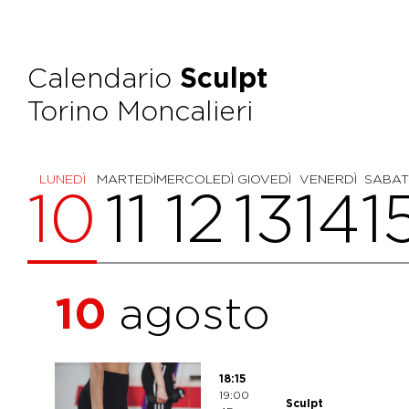
Calendario
Sculpt
Torino Moncalieri
LUNEDÌ
MARTEDÌ
MERCOLEDÌ
GIOVEDÌ
VENERDÌ
SABA
10
11
12
13
14
1
10
agosto
18:15
19:00
Sculpt