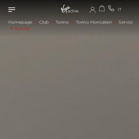
Homepage
Club
Torino
Torino Moncalieri
Servizi
KAUAI