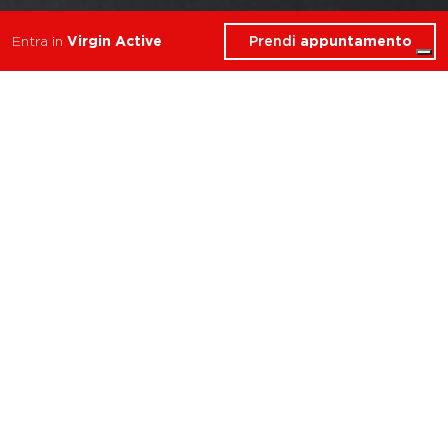
Prendi
appuntamento
Entra in
Virgin Active
Cosa troverai in KAUAI
Torino Moncalieri