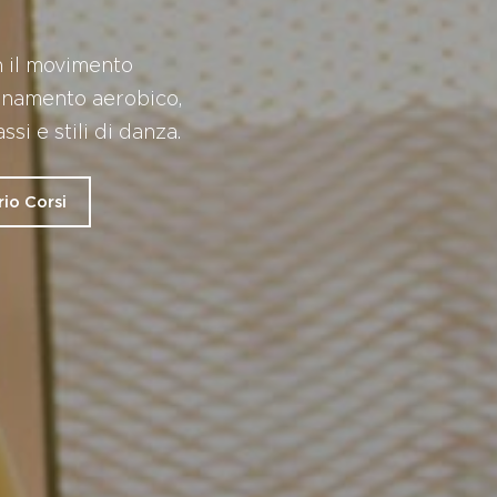
n il movimento
lenamento aerobico,
si e stili di danza.
io Corsi