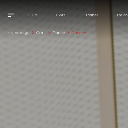
Club
Corsi
Trainer
Revol
Homepage
Corsi
Dance
Dance+