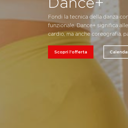
Dance+
Fondi la tecnica della danza co
funzionale. Dance+ significa al
cardio, ma anche coreografia, pas
Scopri l'offerta
Calendar