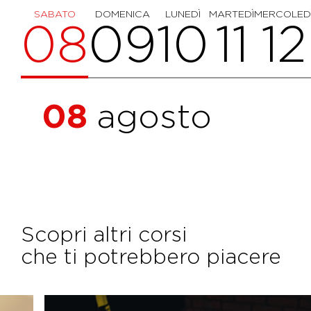
SABATO
DOMENICA
LUNEDÌ
MARTEDÌ
MERCOLED
08
09
10
11
12
08
agosto
Scopri altri corsi
che ti potrebbero piacere