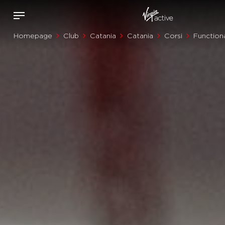
Homepage
Club
Catania
Catania
Corsi
Function