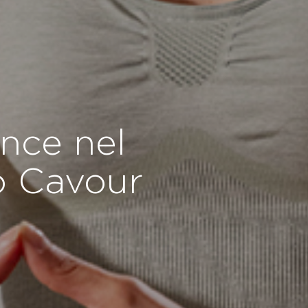
ance nel
o Cavour