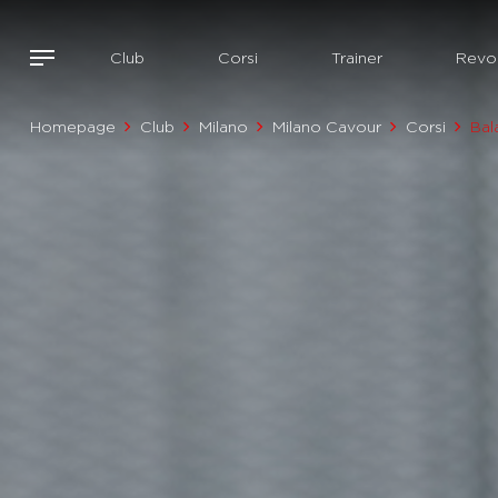
Club
Corsi
Trainer
Revol
Homepage
Club
Milano
Milano Cavour
Corsi
Bal