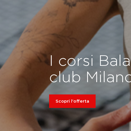
I corsi Bal
club Milan
Scopri l'offerta