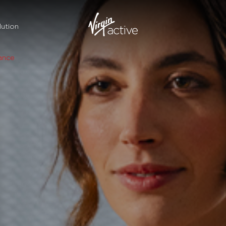
ution
ance