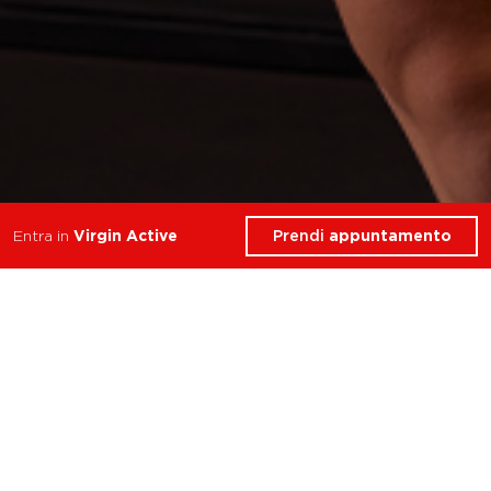
Prendi
appuntamento
Entra in
Virgin Active
9 Corsi