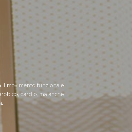
n il movimento funzionale.
erobico, cardio, ma anche
a.