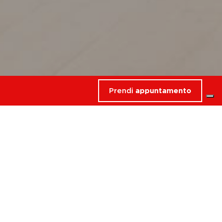
Prendi
appuntamento
rdati