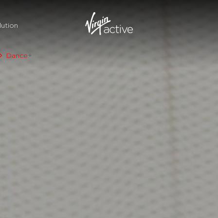
ution
Dance+