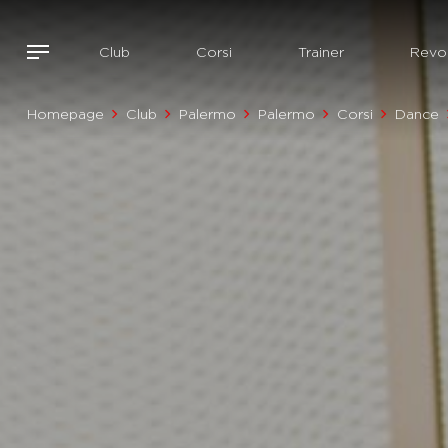
Club
Corsi
Trainer
Revol
Homepage
Club
Palermo
Palermo
Corsi
Dance