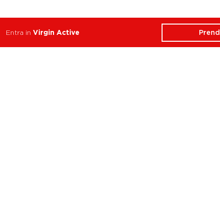
Prend
Entra in
Virgin Active
ATTIVITÀ
CHI SIAMO
Balance
Club
Cycle
Corsi
Dance
Trainer
Functional
Revolution