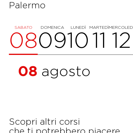
Palermo
SABATO
DOMENICA
LUNEDÌ
MARTEDÌ
MERCOLED
08
09
10
11
12
08
agosto
Scopri altri corsi
che ti potrebbero piacere