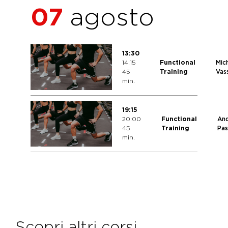
07
agosto
13:30
14:15
Functional
Mic
45
Training
Vass
min.
19:15
20:00
Functional
An
45
Training
Pas
min.
Scopri altri corsi