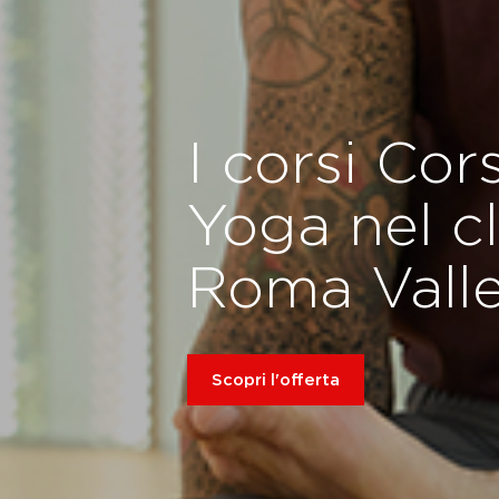
I corsi Cors
Yoga nel c
Roma Valle
Scopri l'offerta