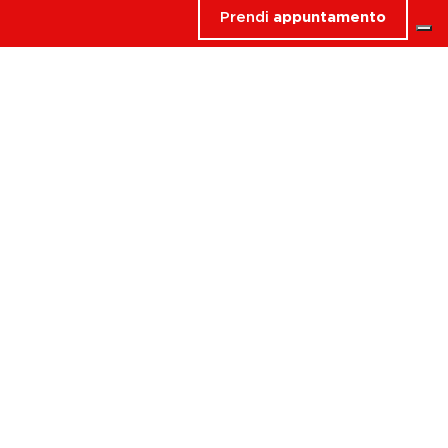
Prendi
appuntamento
oma Valle
erita in una delle strutture
a Align
per l'equilibrio
ersiva del
Sound Bath
.