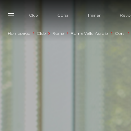
Club
Corsi
Trainer
Revol
Homepage
Club
Roma
Roma Valle Aurelia
Corsi