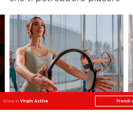
Prendi
Entra in
Virgin Active
Reformer Pilates Align
Equilibrio, Forza