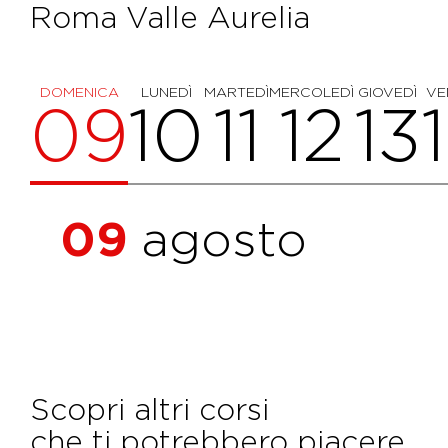
Roma Valle Aurelia
DOMENICA
LUNEDÌ
MARTEDÌ
MERCOLEDÌ
GIOVEDÌ
VE
09
10
11
12
13
09
agosto
Scopri altri corsi
che ti potrebbero piacere