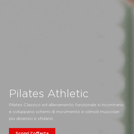
Pilates Athletic
Pilates Classico ed allenamento funzionale si incontrano
e sviluppano schemi di movimento e stimoli muscolari
più dinamici e sfidanti.
Scopri l'offerta