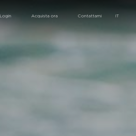
Login
Acquista ora
Contattami