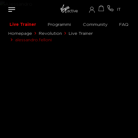
Live Trainer
Programmi
Community
FAQ
Homepage
Revolution
Live Trainer
alessandro.felloni