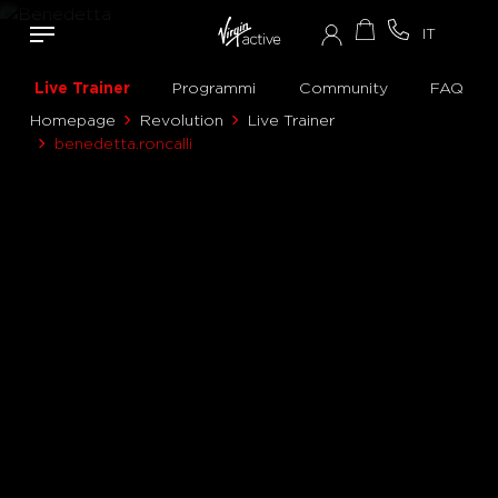
Live Trainer
Programmi
Community
FAQ
Homepage
Revolution
Live Trainer
benedetta.roncalli