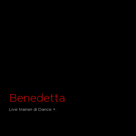
Benedetta
Live trainer di Dance +.