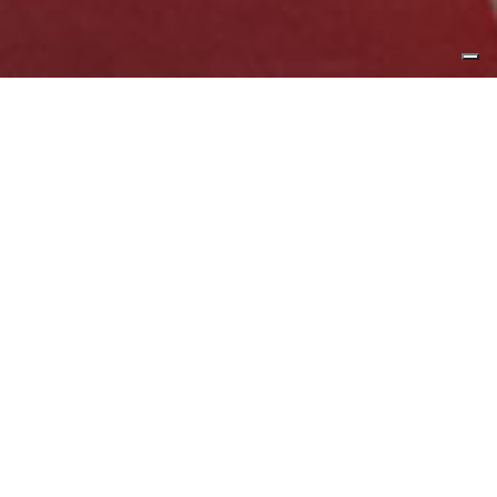
allena stabilità resistenza
INTENSITÀ
DURATA
CALORIE
MEDIUM
45 MINUTI
300 / 400
ricordati